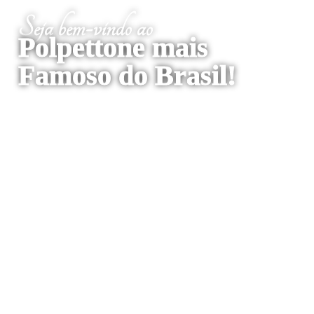
Seja bem-vindo ao
Polpettone mais
Famoso do Brasil!
Monte Verde - MG